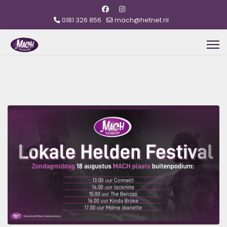
0181 326 856
mach@hetnet.nl