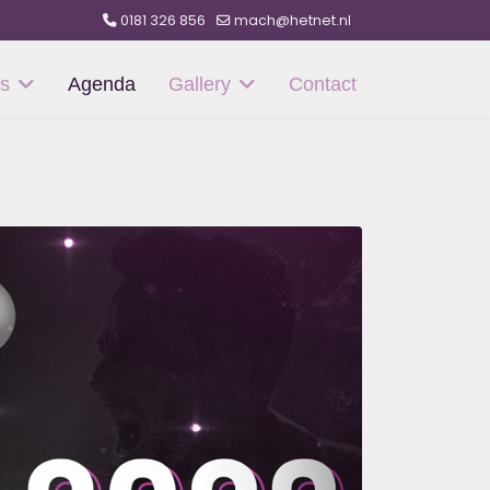
0181 326 856
mach@hetnet.nl
s
Agenda
Gallery
Contact