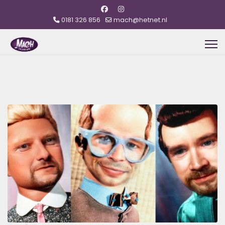
0181 326 856
mach@hetnet.nl