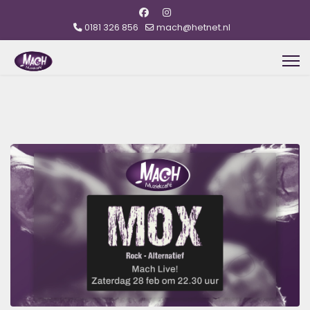
0181 326 856
mach@hetnet.nl