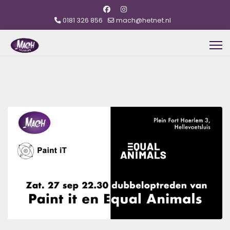
0181 326 856
mach@hetnet.nl