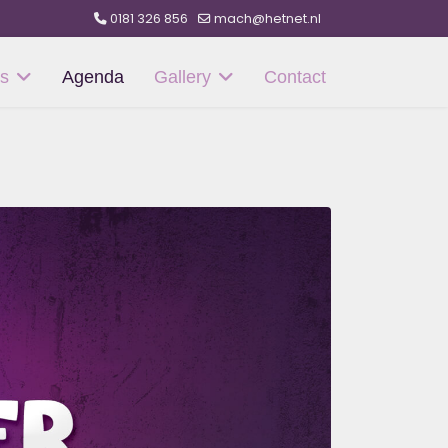
0181 326 856
mach@hetnet.nl
s
Agenda
Gallery
Contact